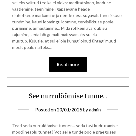
selleks valitud tee ka ei oleks: meditatsioon, looduse
vaatlemine, teenimine, igapäevane heade
eluhetkede märkamine ja nende eest sügavalt tänulikkuse
tundmine, kauni loomingu loomine, tervislikkuse poole
pürgimine, armastamine… Mida rohkem avardub su
tajumine, seda hõrgemalt maitsvamaks su elu
muutub. Kujutle, et sul ei ole kunagi olnud ühtegi muud
meelt peale näiteks…
Read more
See nurrulöömise tunne…
Posted on
20/01/2025
by
admin
Tead seda nurrulöömise tunnet… seda tuvi kudrutamise
moodi heaolu tunnet? Vot selle tunde poole praeguses