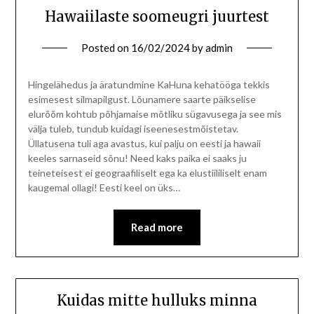
Hawaiilaste soomeugri juurtest
Posted on
16/02/2024
by
admin
Hingelähedus ja äratundmine KaHuna kehatööga tekkis
esimesest silmapilgust. Lõunamere saarte päikselise
elurõõm kohtub põhjamaise mõtliku sügavusega ja see mis
välja tuleb, tundub kuidagi iseenesestmõistetav.
Üllatusena tuli aga avastus, kui palju on eesti ja hawaii
keeles sarnaseid sõnu! Need kaks paika ei saaks ju
teineteisest ei geograafiliselt ega ka elustiililiselt enam
kaugemal ollagi! Eesti keel on üks…
Read more
Kuidas mitte hulluks minna