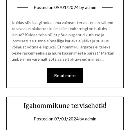
Posted on
09/01/2024
by
admin
Kuidas siis ikkagi hoida oma vaimset tervist enam-vähem
tasakaalus olukorras kui maailm ümberringi on hulluks
läinud? Kuidas teha nii, et põue pugenud kurbuse ja
lootusetuse tunne sinna liiga kauaks ei jääks ja su elus
võimust võtma ei kipuks? Et hommikul ärgates ei tuleks
peale raskemeelsus ja mure kaasinimeste pärast? Märkan
ümberringi varemalt sotsiaalselt aktiivseid inimesi…
Read more
Igahommikune tervisehetk!
Posted on
07/01/2024
by
admin