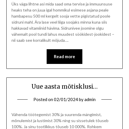
Üks väga lihtne asi mida saad oma tervise ja immuunsuse
heaks teha on juua igal hommikul esimese asjana peale
hambapesu 500 ml kergelt sooja vette pigistatud poole
sidruni mahl. Ära lase veel liiga soojaks minna kuna siis
hakkavad vitamiinid hävima. Sidrunivee joomine olgu
vähemalt pool tundi lahus muudest söökidest-jookidest –
nii saab see korralikult mõjuda….
Read more
Uue aasta mõtisklusi…
Posted on
02/01/2024
by
admin
Vähenda töötegemist 30% ja suurenda mängimist,
mõnulemist ja lustimist 30% ning su sissetulek tõuseb
100%. Ja sinu tootlikkus tõuseb 10 000%. Rohkem