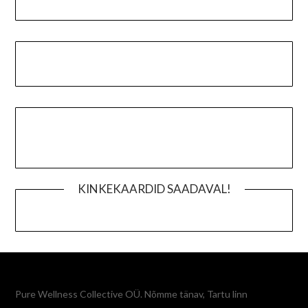
KINKEKAARDID SAADAVAL!
Pure Wellness Collective OÜ. Nõmme tänav, Tartu linn