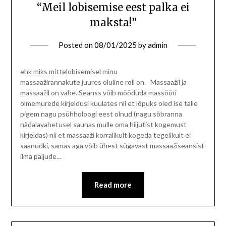
“Meil lobisemise eest palka ei
maksta!”
Posted on
08/01/2025
by
admin
ehk miks mittelobisemisel minu
massaažirännakute juures oluline roll on. Massaažil ja
massaažil on vahe. Seanss võib mööduda massööri
olmemurede kirjeldusi kuulates nii et lõpuks oled ise talle
pigem nagu psühholoogi eest olnud (nagu sõbranna
nädalavahetusel saunas mulle oma hiljutist kogemust
kirjeldas) nii et massaaži korralikult kogeda tegelikult ei
saanudki, samas aga võib ühest sügavast massaažiseansist
ilma paljude…
Read more