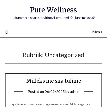
Skip
Pure Wellness
to
content
Lõunamere saartelt pärinev Lomi Lomi KaHuna massaaž
Menu
Rubriik:
Uncategorized
Milleks me siia tulime
Posted on
06/02/2025
by
admin
Tajude avardumine on ju igavene rännak. Milline iganes