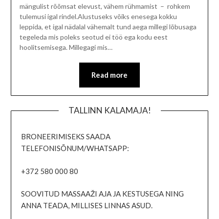
mängulist rõõmsat elevust, vähem rühmamist – rohkem
tulemusi igal rindel.Alustuseks võiks enesega kokku
leppida, et igal nädalal vähemalt tund aega millegi lõbusaga
tegeleda mis poleks seotud ei töö ega kodu eest
hoolitsemisega. Millegagi mis…
Read more
TALLINN KALAMAJA!
BRONEERIMISEKS SAADA
TELEFONISÕNUM/WHATSAPP:
+372 580 000 80
SOOVITUD MASSAAŽI AJA JA KESTUSEGA NING
ANNA TEADA, MILLISES LINNAS ASUD.