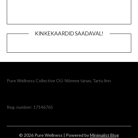
KINKEKAARDID SAADAVAL!
Pure Wellness Collective OÜ. Nõmme tänav, Tartu linn
Reg. number: 17146765
© 2026 Pure Wellness
| Powered by
Minimalist Blog