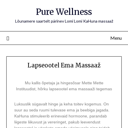
Pure Wellness
Lõunamere saartelt pärinev Lomi Lomi KaHuna massaaž
Menu
Lapseootel Ema Massaaž
Mu kallis õpetaja ja hingesõsar Mette Mette
Instituudist, hõrku lapseootel ema massaaži tegemas
Luksuslik sügavalt hinge ja keha toitev kogemus. On
suur au seda ruumi tulevase ema ja beebiga jagada.
KaHuna stimuleerib erinevaid hormoone, parandab
liigeste liikuvust ja vereringet, pakub leevendust
lapseootel ja värskete emade väsimusele ning toidab