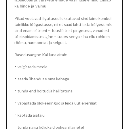
ka hinge ja vaimu.
Pikad voolavad liigutused loksutavad sind laine kombel
täielikku lõõgastusse, nii et saad lahti lasta kõigest mis
sind enam ei teeni – füüsilistest pingetest, vanadest
tõekspidamistest, jne – tuues seega sinu ellu rohkem
rõõmu, harmooniat ja selgust.
Rasedusaegne KaHuna aitab:
·
vaigistada meele
·
saada ühenduse oma kehaga
·
tunda end hoitud ja hellitatuna
·
vabastada blokeeringud ja leida uut energiat
·
kaotada ajataju
·
tunda nagu hõljuksid ookeani lainetel